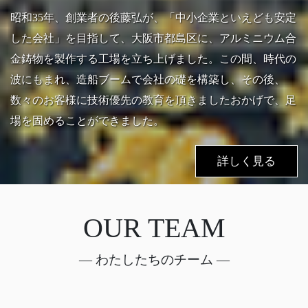
昭和35年、創業者の後藤弘が、「中小企業といえども安定
した会社」を目指して、大阪市都島区に、アルミニウム合
金鋳物を製作する工場を立ち上げました。この間、時代の
波にもまれ、造船ブームで会社の礎を構築し、その後、
数々のお客様に技術優先の教育を頂きましたおかげで、足
場を固めることができました。
詳しく見る
OUR TEAM
― わたしたちのチーム ―